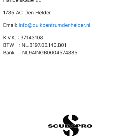
Handelskade 2E
1785 AC Den Helder
Email:
info@duikcentrumdenhelder.nl
K.V.K. : 37143108
BTW : NL.8197.06.140.B01
Bank : NL94INGB0004574885